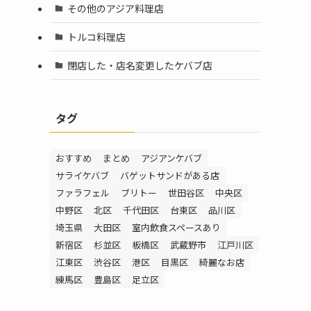
その他のアジア料理店
トルコ料理店
閉店した・店名変更したケバブ店
タグ
おすすめ
まとめ
アジアンケバブ
サライケバブ
バゲットサンドがある店
ファラフェル
ブリトー
世田谷区
中央区
中野区
北区
千代田区
台東区
品川区
埼玉県
大田区
室内飲食スペースあり
新宿区
杉並区
板橋区
武蔵野市
江戸川区
江東区
渋谷区
港区
目黒区
綺麗なお店
練馬区
豊島区
足立区