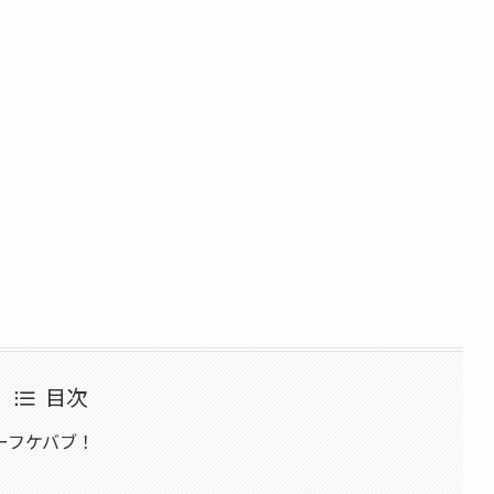
目次
ーフケバブ！